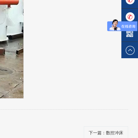
137119
137284
下一篇
：数控冲床