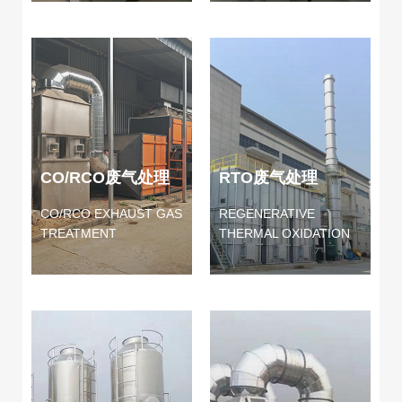
CO/RCO废气处理
RTO废气处理
CO/RCO EXHAUST GAS
REGENERATIVE
TREATMENT
THERMAL OXIDATION