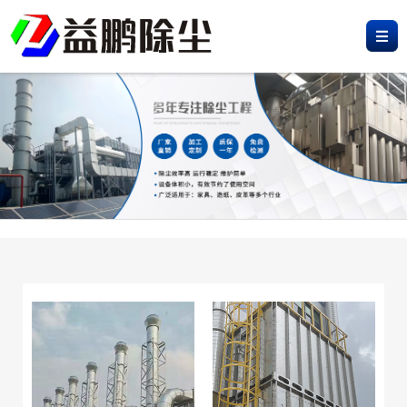
网
站
产
首
品
工
页
中
程
新
心
案
闻
荣
例
资
誉
关
讯
资
于
联
质
我
系
们
我
们