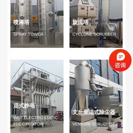
喷淋塔
旋流塔
SPRAY TOWER
CYCLONE SCRUBBER
湿式静电
文丘里湿式除尘器
WET ELECTROSTATIC
PRECIPITATOR
VENTURI SCRUBBER