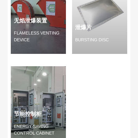
无焰泄爆装置
泄爆片
FLAMELESS VENTING
DEVICE
BURSTING DISC
节能控制柜
ENERGY-SAVING
CONTROL CABINET