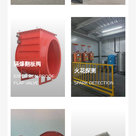
隔爆翻板阀
火花探测
EXPLOSION PROOF
FLAP VALVE
SPARK DETECTION