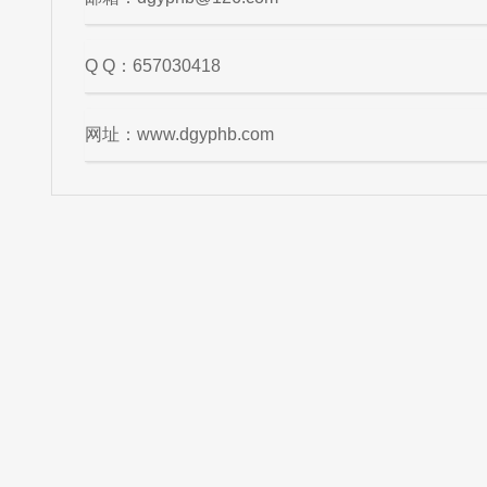
Q Q：657030418
网址：www.dgyphb.com