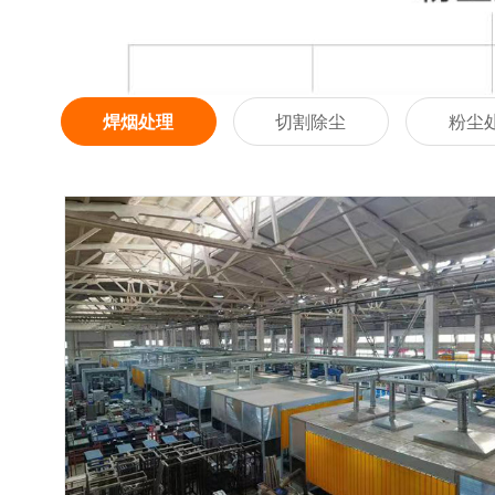
焊烟处理
切割除尘
粉尘