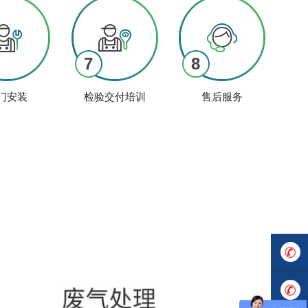
7
8
门安装
检验交付培训
售后服务
137119