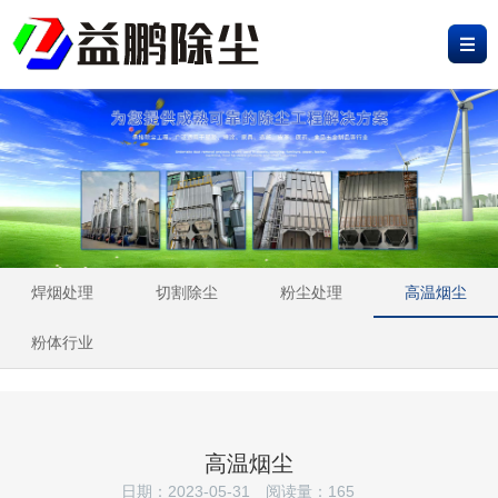
网
站
产
首
品
工
页
中
程
新
心
案
闻
荣
例
资
誉
关
焊烟处理
切割除尘
粉尘处理
高温烟尘
讯
资
于
联
粉体行业
质
我
系
们
我
高温烟尘
们
日期：2023-05-31
阅读量：
165