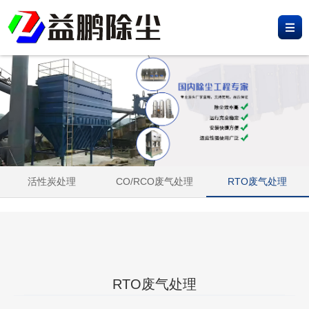
网
站
产
首
品
工
页
中
程
新
心
案
闻
荣
例
资
誉
关
活性炭处理
CO/RCO废气处理
RTO废气处理
讯
资
于
联
质
我
系
们
我
RTO废气处理
们