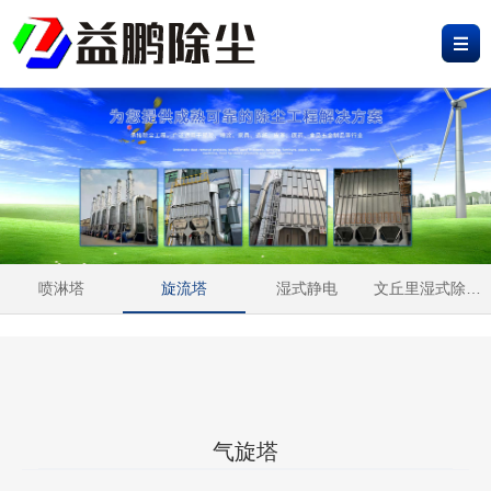
网
站
产
首
品
工
页
中
程
新
心
案
闻
荣
例
资
誉
关
喷淋塔
旋流塔
湿式静电
文丘里湿式除尘器
讯
资
于
联
质
我
系
们
我
气旋塔
们