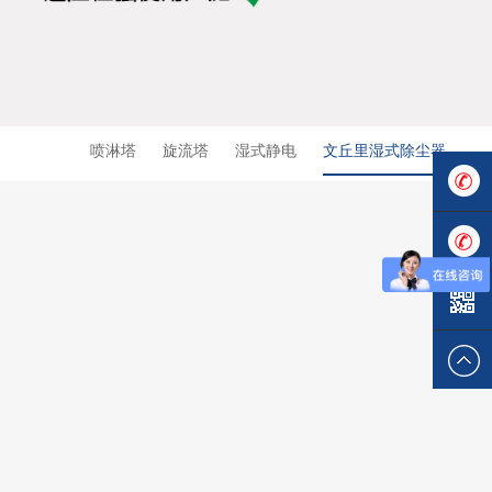
喷淋塔
旋流塔
湿式静电
文丘里湿式除尘器
137119
137284